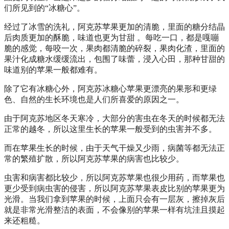
们所见到的“冰糖心”。
经过了冰雪的洗礼，阿克苏苹果更加的清脆，里面的糖分结晶
后肉质更加的酥脆，味道也更为甘甜 。每吃一口，都是嘎嘣
脆的感觉，每咬一次，果肉都清脆的碎裂，果肉化渣，里面的
果汁化成糖水缓缓流出，包围了味蕾，浸入心田，那种甘甜的
味道别的苹果一般都难有。
除了它有冰糖心外，阿克苏冰糖心苹果更漂亮的果形和更绿
色、自然的生长环境也是人们所喜爱的原因之一。
由于阿克苏地区冬天寒冷，大部分的害虫在冬天的时候都无法
正常的越冬，所以这里生长的苹果一般受到的虫害并不多。
而在苹果生长的时候，由于天气干燥又少雨，病菌等都无法正
常的繁殖扩散，所以阿克苏苹果的病害也比较少。
虫害和病害都比较少，所以阿克苏苹果也很少用药，而苹果也
更少受到病虫害的侵害，所以阿克苏苹果表皮比别的苹果更为
光滑。当我们拿到苹果的时候，上面只会有一层灰，擦掉灰后
就是非常光滑整洁的表面，不会像别的苹果一样有坑洼且摸起
来还粗糙。