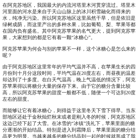
在阿克苏地区，我国最大的内流河塔里木河贯穿流过。塔里木
河里面的河水是来自于天山山脉上的冰川积雪融化而得来的
水，纯净无污染。所以阿克苏地区这里虽然干旱，但是依旧是
绿树成荫，而这里产出的多种水果，比如葡萄、梨、苹果等都
在国内负有盛名。其中阿克苏苹果的名气更大，提到阿克苏苹
果，大家想到的都是它有着一颗“冰糖心”。
阿克苏苹果为何会与别的苹果不一样，这个冰糖心是怎么来的
呢？
由于阿克苏地区这里常年的平均气温并不高，在苹果生长的四
月份到十月分这段时间，平均气温在20度左右，而昼夜的温差
却达到了十多度。在白天气温高，晚上气温低的情况下，阿克
苏苹果得以将糖分大量的保存下来。由于它的糖分含量比较
高，所以阿克苏苹果的甜度一般都不低，随便一个可达到20度
左右的甜度。
而能够让它有着冰糖心，则得益于这里冬天下雪下得早。当东
部地区还处于金秋灿烂秋末或者是刚入冬的时候，阿克苏地区
这边已经下起了大雪。在冰雪的“冰镇”洗礼下，苹果里面的糖
分逐渐的开始结晶。特别是进入到霜降后，苹果里面的糖分结
晶更为明显。当越来越多的糖分结晶到一起的时候就形成了我